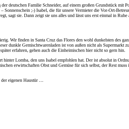
a
der deutschen Familie Schneider, auf einem großen Grundstück mit Po
n – Sonnenschein ;-) Isabel, die für unsere Vermieter die Vor-Ort-Betre
eregt, sagt sie. Dann zeigt sie uns alles und lässt uns erst einmal i
erig. Wir finden in Santa Cruz das Flores den wohl dunkelsten des gan
Dieser dunkle Gemischtwarenladen ist von außen nicht als Supermarkt z
 später erfahren, gehen auch die Einheimischen hier nicht so gern hin.
hinter Lomba, den uns Isabel empfohlen hat. Der ist absolut in Ordnun
ischen erwirtschaften Obst und Gemüse für sich selbst, der Rest muss 
r der eigenen Haustür …