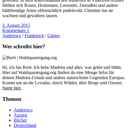
gewesen. In dem wild-romantischen Hinterhof in Villers-en-Arthies
fühlten sich Rosen, Hortensien, Lavendel, Ziersalbei und andere
blühfreudige Arten offensichtlich pudelwohl. Christine hat sie
wachsen und gewähren lassen.
2. August 2015
Kommentare 2
Anderswo
/
Frankreich
/
Gärten
Wer schreibt hier?
Hi, ich bin Berit. Ich liebe Madeira und alles, was grünt und blüht.
Hier auf Waldspaziergang.org findest du eine Menge Infos für
deinen Madeira-Urlaub und andere naturschöne Gegenden Europas.
Komm mit an die Levadas, durch Wälder, über Berge und Ozeane.
Starte hier.
Themen
Anderswo
Azoren
Bücher
Deutschland