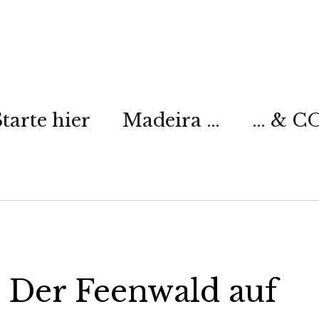
Starte hier
Madeira …
… & CO
 Der Feenwald auf