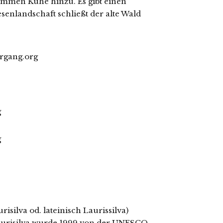
ommen Kühe hinzu. Es gibt einen
esenlandschaft schließt der alte Wald
silva od. lateinisch Laurissilva)
 Laurisilva wurde 1999 von der UNESCO